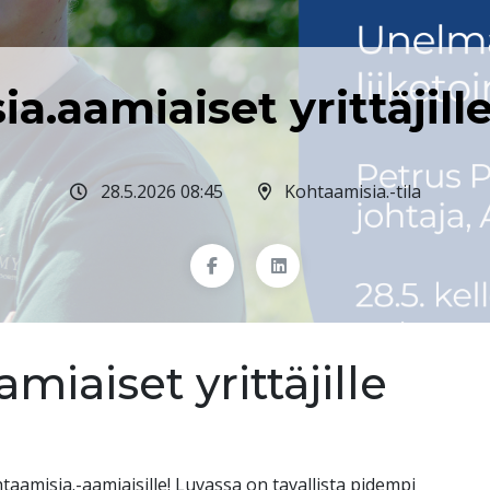
a.aamiaiset yrittäjil
28.5.2026 08:45
Kohtaamisia.-tila
miaiset yrittäjille
aamisia.-aamiaisille! Luvassa on tavallista pidempi