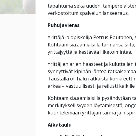
tapahtuma sekä uuden, tamperelaisten 
verkostoitumispalvelun lanseeraus.
Puhujavieras
Yrittäjä ja opiskelija Petrus Poutanen
Kohtaamisia.aamiaisilla tarinansa siitä
yrittäjyyttä ja kestävää liiketoimintaa.
Yrittäjien arjen haasteet ja kuluttaji
synnyttivät kipinän lähteä ratkaisema
Taustalla oli halu ratkaista konkreet
arkea – vastuullisesti ja reilusti kaikille
Kohtaamisia.aamiaisilla pysähdytään tä
merkityksellisyyden löytämisestä, onge
kuuntelemaan yrittäjän tarina ja insp
Aikataulu