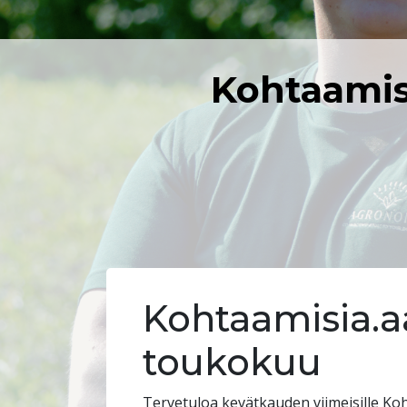
Kohtaamisi
Kohtaamisia.aa
toukokuu
Tervetuloa kevätkauden viimeisille Koht