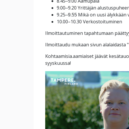
8.45
9.00 Aamupala
–
9.00
9.20 Yrittäjän alustuspuhe
–
9.25
Mikä on uusi älykkään 
–9.55
10.00
–
10.30 Verkostoituminen
Ilmoittautuminen tapahtumaan päättyy 
Ilmoittaudu mukaan sivun alalaidasta "
Kohtaamisia.aamiaiset jäävät kesätauo
syyskuussa!