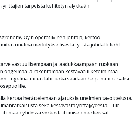
yrittäjien tarpeista kehitetyn älykkään
, Agronomy Oy:n operatiivinen johtaja, kertoo
, miten unelma merkityksellisestä työstä johdatti kohti
en tarve vastuullisempaan ja laadukkaampaan ruokaan
an ongelmaa ja rakentamaan kestävää liiketoimintaa.
tinen ongelma: miten lähiruoka saadaan helpommin osaksi
 osapuolille.
llä kertaa herättelemään ajatuksia unelmien tavoittelusta,
lmanratkaisusta sekä kestävästä yrittäjyydestä. Tule
iroitumaan yhdessä verkostoitumisen merkeissä!